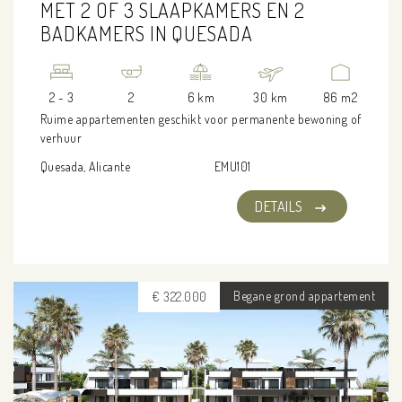
MET 2 OF 3 SLAAPKAMERS EN 2
BADKAMERS IN QUESADA
2 - 3
2
6 km
30 km
86 m2
Ruime appartementen geschikt voor permanente bewoning of
verhuur
Quesada, Alicante
EMU101
DETAILS
Begane grond appartement
€ 322.000